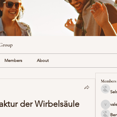
 Group
Members
About
Members
Sel
ktur der Wirbelsäule 
val
valeriyr
Ben