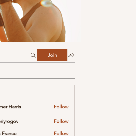
Join
mer Harris
Follow
eriyrogov
Follow
ogov
 Franco
Follow