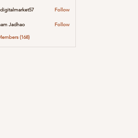
digitalmarket57
Follow
almarket57
ham Jadhao
Follow
Members (168)