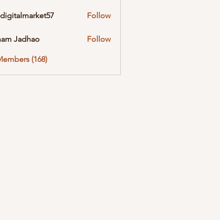
digitalmarket57
Follow
almarket57
ham Jadhao
Follow
Members (168)