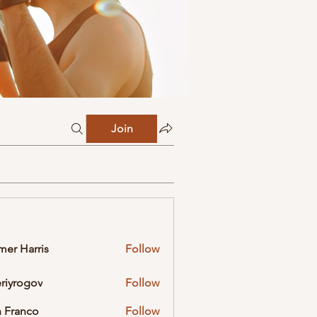
Join
mer Harris
Follow
eriyrogov
Follow
ogov
 Franco
Follow