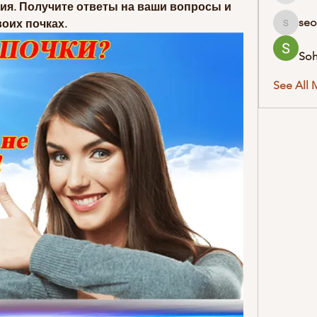
ия. Получите ответы на ваши вопросы и 
seo
воих почках.
seodigit
So
See All 