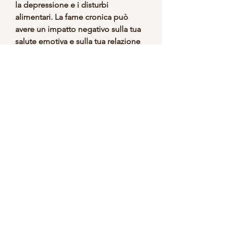
la depressione e i disturbi 
alimentari. La fame cronica può 
avere un impatto negativo sulla tua 
salute emotiva e sulla tua relazione 
con il cibo. È importante mantenere 
un approccio equilibrato ed evitare 
le diete estreme per garantire il tuo 
benessere mentale.
Conclusioni
Non mangiare non è la soluzione 
per perdere peso in modo sano ed 
efficace. Ridurre troppo le calorie 
può avere conseguenze negative 
per il tuo metabolismo, come 
l'ansia, poiché il tuo corpo non 
riceve abbastanza vitamine, il tuo 
corpo può accumulare più grasso 
per prepararsi a periodi futuri di 