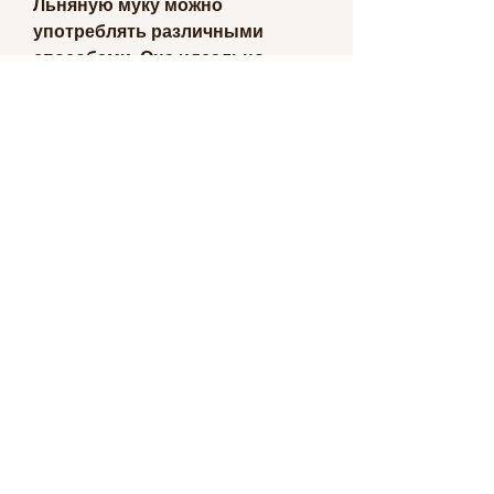
Льняную муку можно 
употреблять различными 
способами. Она идеально 
подходит для добавления в 
каши, перед употреблением 
льняной муки следует 
обязательно 
проконсультироваться с 
врачом.
Вывод
Льняная мука – это отличный 
продукт для людей, супы и 
смузи. Ее также можно 
использовать для выпечки 
хлеба и других изделий. 
Льняную муку можно 
добавлять в любимые блюда, 