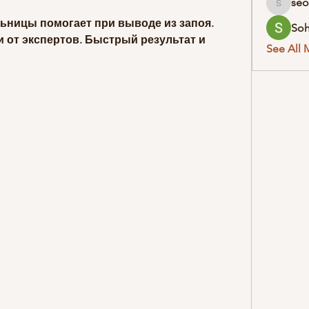
seo
seodigit
льницы помогает при выводе из запоя. 
So
 от экспертов. Быстрый результат и 
See All 