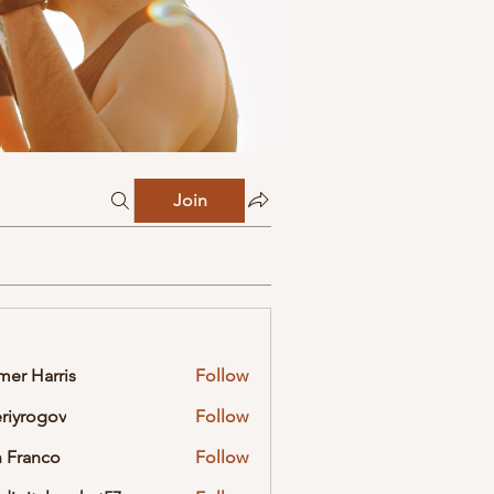
Join
mer Harris
Follow
eriyrogov
Follow
ogov
 Franco
Follow