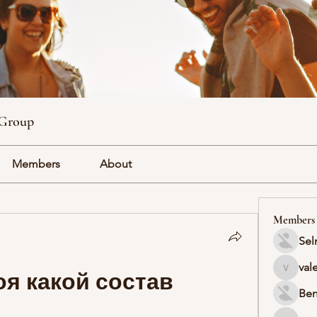
 Group
Members
About
Members
Sel
val
я какой состав 
valeriyr
Ben