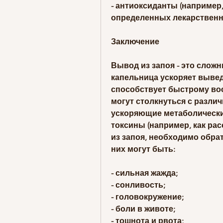
- антиоксиданты (например,
определенных лекарственн
Заключение
Вывод из запоя - это сложны
капельница ускоряет вывед
способствует быстрому вос
могут столкнуться с разли
ускоряющие метаболически
токсины (например, как ра
из запоя, необходимо обра
них могут быть:
- сильная жажда;
- сонливость;
- головокружение;
- боли в животе;
- тошнота и рвота;