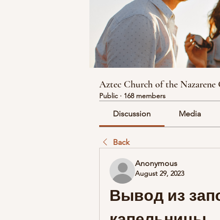
Aztec Church of the Nazarene
Public
·
168 members
Discussion
Media
Back
Anonymous
August 29, 2023
Вывод из запо
капельницы