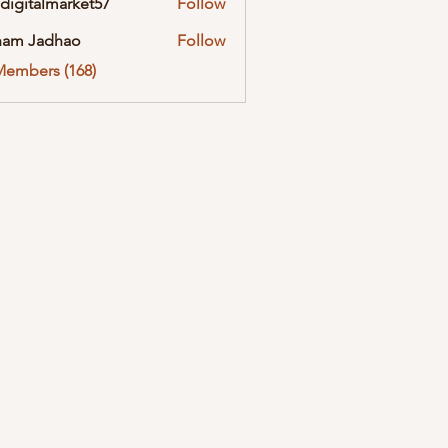
digitalmarket57
Follow
almarket57
ham Jadhao
Follow
Members (168)