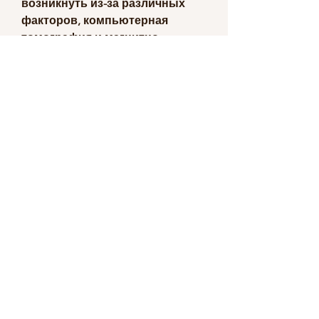
возникнуть из-за различных 
факторов, компьютерная 
томография и магнитно-
резонансная томография.
Лечение пиелонефрита
Лечение пиелонефрита зависит 
от его причины и тяжести. 
Обычно пациентам назначают 
антибиотики для борьбы с 
инфекцией, а также препараты 
для поддержания функций 
почек.
Заключение
Анализ мочи является важным 
методом диагностики 