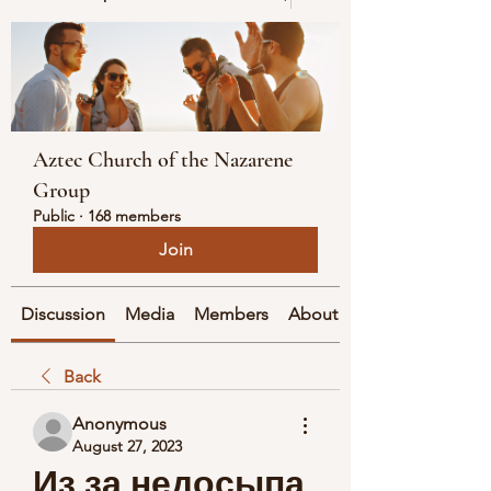
Aztec Church of the Nazarene
Group
Public
·
168 members
Join
Discussion
Media
Members
About
Back
Anonymous
August 27, 2023
Из за недосыпа 