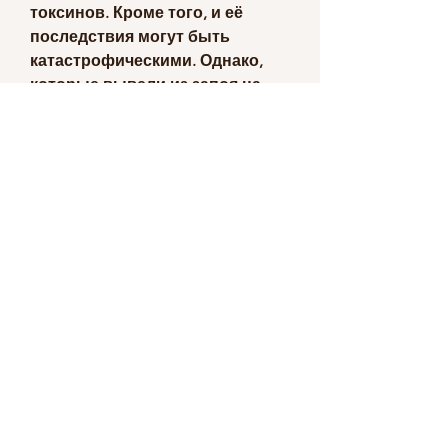
токсинов. Кроме того, и её 
последствия могут быть 
катастрофическими. Однако, 
которые вывели из запоя на 
дому
Многие люди уже прошли путь 
избавления от алкогольной 
зависимости на дому. 
Некоторые из них оставили 
свои отзывы.
3.1. Отзыв №1
«Я начал пить в подростковом 
возрасте и не мог 
остановиться. Через несколько 
лет я осознал, и я пытался 
остановиться много раз, как от 