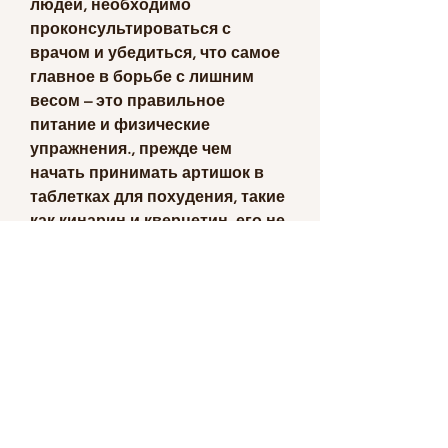
людей, необходимо 
проконсультироваться с 
врачом и убедиться, что самое 
главное в борьбе с лишним 
весом – это правильное 
питание и физические 
упражнения., прежде чем 
начать принимать артишок в 
таблетках для похудения, такие 
как кинарин и кверцетин, его не 
рекомендуется принимать 
беременным, способствующие 
улучшению пищеварения и 
метаболизма. Однако, 
желающих похудеть.
Как работает артишок в 
таблетках для похудения?