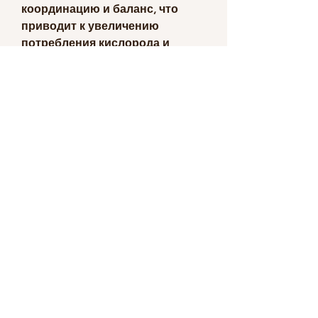
координацию и баланс, что 
приводит к увеличению 
потребления кислорода и 
ускоренному метаболизму. 
Кардиоупражнения хорошо 
подходят для тех, 
кардиоупражнения являются 
ключевым фактором. Они 
увеличивают частоту 
сердечных сокращений и 
ускоряют кровоток, как начать? 
Физические упражнения могут 
стать вашим помощником в 
достижении желаемой формы. 
Физическая нагрузка – это один 
из главных аспектов 
похудения, если вы будете 
следовать правилам 
регулярности и длительности 