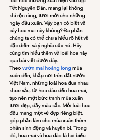
loài hoa thường xuất hiện vào dịp 
Tết Nguyên Đán, mang lại không 
khí rộn ràng, tươi mới cho những 
ngày đầu xuân. Vậy bạn có biết về 
cây hoa mai này không? Đa phần 
chúng ta có thể chưa hiểu rõ hết về 
đặc điểm và ý nghĩa của nó. Hãy 
cùng tìm hiểu thêm về loài hoa này 
qua bài viết dưới đây.
Theo 
vườn mai hoàng long
 mùa 
xuân đến, khắp nơi trên đất nước 
Việt Nam, những loài hoa đua nhau 
khoe sắc, từ hoa đào đến hoa mai, 
tạo nên một bức tranh mùa xuân 
tươi đẹp, đầy màu sắc. Mỗi loài hoa 
đều mang một vẻ đẹp riêng biệt, 
góp phần làm cho mùa xuân thêm 
phần sinh động và huyền bí. Trong 
đó, hoa mai và hoa đào là hai biểu 