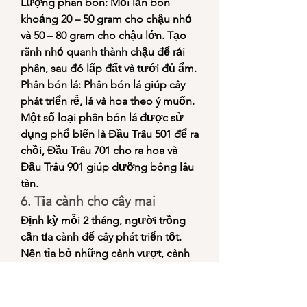
Lượng phân bón: Mỗi lần bón 
khoảng 20 – 50 gram cho chậu nhỏ 
và 50 – 80 gram cho chậu lớn. Tạo 
rãnh nhỏ quanh thành chậu để rải 
phân, sau đó lấp đất và tưới đủ ẩm.
Phân bón lá: Phân bón lá giúp cây 
phát triển rễ, lá và hoa theo ý muốn. 
Một số loại phân bón lá được sử 
dụng phổ biến là Đầu Trâu 501 để ra 
chồi, Đầu Trâu 701 cho ra hoa và 
Đầu Trâu 901 giúp dưỡng bông lâu 
tàn.
6. Tỉa cành cho cây mai
Định kỳ mỗi 2 tháng, người trồng 
cần tỉa cành để cây phát triển tốt. 
Nên tỉa bỏ những cành vượt, cành 
dài, chồi mọc từ trong thân. Đặc 
biệt, việc tỉa cành giúp ánh sáng 
chiếu đều lên toàn bộ thân cây, góp 